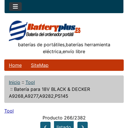
baterías de portátiles,baterías herramienta
eléctrica,envío libre
Home
SiteMap
Inicio
::
Tool
::
Batería para 18V BLACK & DECKER
A9268,A9277,A9282,PS145
Tool
Producto 266/2382
listado