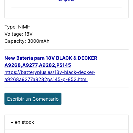
Type: NiMH
Voltage: 18V
Capacity: 3000mAh
New Batería para 18V BLACK & DECKER
A9268,A9277,A9282,PS145
https://batteryplus.es/18v-black-decker-
a9268a9277a9282ps145-p-852.html
Escribir un Comentario
• en stock