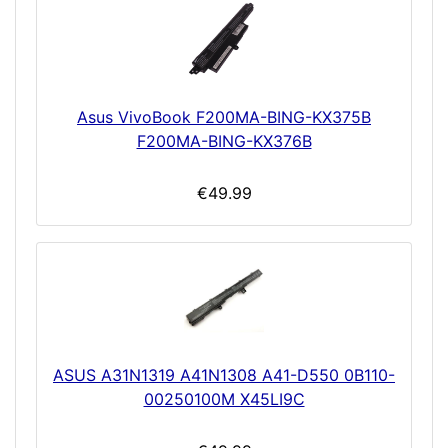
Asus VivoBook F200MA-BING-KX375B
F200MA-BING-KX376B
€49.99
ASUS A31N1319 A41N1308 A41-D550 0B110-
00250100M X45LI9C