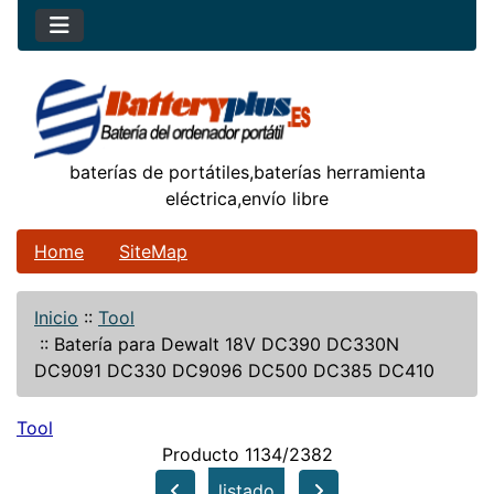
baterías de portátiles,baterías herramienta
eléctrica,envío libre
Home
SiteMap
Inicio
::
Tool
::
Batería para Dewalt 18V DC390 DC330N
DC9091 DC330 DC9096 DC500 DC385 DC410
Tool
Producto 1134/2382
listado