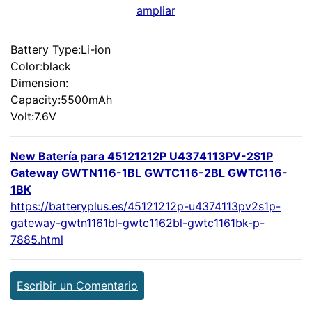
ampliar
Battery Type:Li-ion
Color:black
Dimension:
Capacity:5500mAh
Volt:7.6V
New Batería para 45121212P U4374113PV-2S1P
Gateway GWTN116-1BL GWTC116-2BL GWTC116-
1BK
https://batteryplus.es/45121212p-u4374113pv2s1p-
gateway-gwtn1161bl-gwtc1162bl-gwtc1161bk-p-
7885.html
Escribir un Comentario