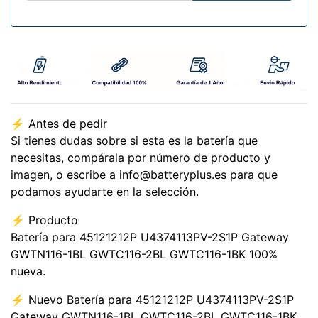
⚡️ Antes de pedir
Si tienes dudas sobre si esta es la batería que
necesitas, compárala por número de producto y
imagen, o escribe a info@batteryplus.es para que
podamos ayudarte en la selección.
⚡️ Producto
Batería para 45121212P U4374113PV-2S1P Gateway
GWTN116-1BL GWTC116-2BL GWTC116-1BK 100%
nueva.
⚡️ Nuevo Batería para 45121212P U4374113PV-2S1P
Gateway GWTN116-1BL GWTC116-2BL GWTC116-1BK