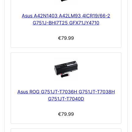
Asus A42N1403 A42LM93 4ICR19/66-2
G751J-BHI7T25 GFX71JY4710
€79.99
Asus ROG G751JT-T7036H G751JT-T7038H
G751JT-T7040D
€79.99