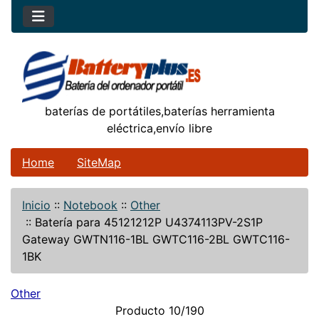
baterías de portátiles,baterías herramienta
eléctrica,envío libre
Home
SiteMap
Inicio
::
Notebook
::
Other
::
Batería para 45121212P U4374113PV-2S1P
Gateway GWTN116-1BL GWTC116-2BL GWTC116-
1BK
Other
Producto 10/190